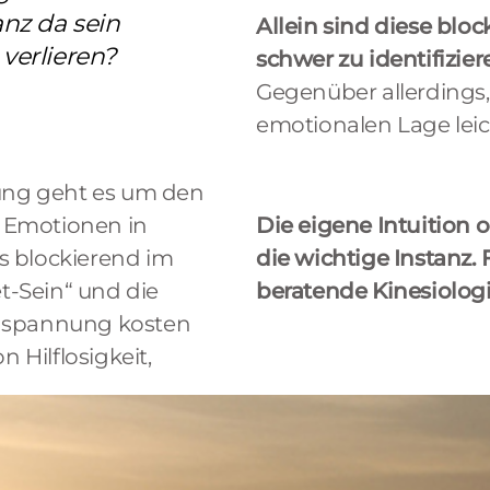
anz da sein
Allein sind diese blo
verlieren?
schwer zu identifizier
Gegenüber allerdings,
emotionalen Lage leic
tung geht es um den
 Emotionen in
Die eigene Intuition o
ls blockierend im
die wichtige Instanz.
et-Sein“ und die
beratende Kinesiologi
Anspannung kosten
 Hilflosigkeit,